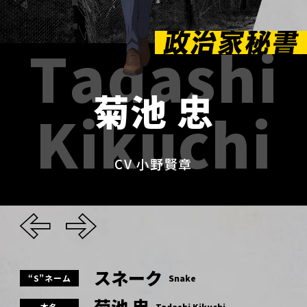
T
a
d
a
s
h
i
菊
池
忠
K
i
k
u
c
h
i
CV 小野賢章
スネーク
“S”ネーム
Snake
菊池 忠