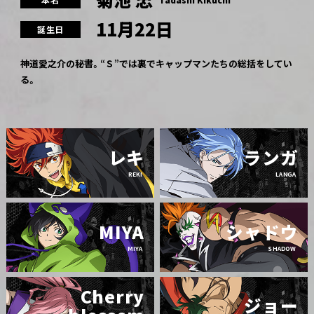
本名
Tadashi Kikuchi
11月22日
誕生日
神道愛之介の秘書。“Ｓ”では裏でキャップマンたちの総括をしてい
る。
レキ
ランガ
REKI
LANGA
MIYA
シャドウ
MIYA
SHADOW
Cherry
ジョー