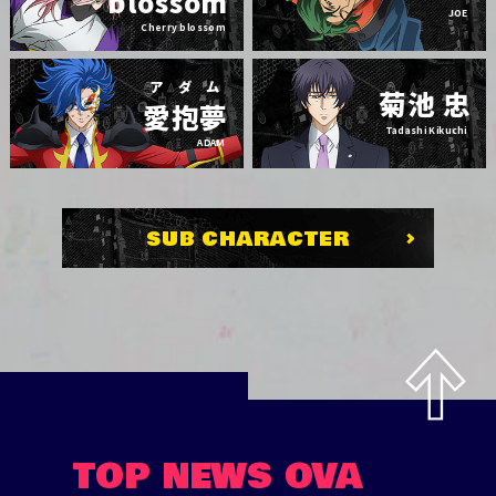
blossom
JOE
Cherry blossom
アダム
菊池 忠
愛抱夢
Tadashi Kikuchi
ADAM
SUB CHARACTER
TOP
NEWS
OVA