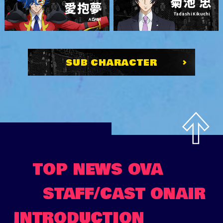
菊池 忠
愛抱夢
Tadashi Kikuchi
ADAM
SUB CHARACTER
TOP
NEWS
OVA
STAFF/CAST
ONAIR
INTRODUCTION