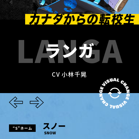
L
A
N
G
A
ラ
ン
ガ
CV 小林千晃
スノー
“S”ネーム
SNOW