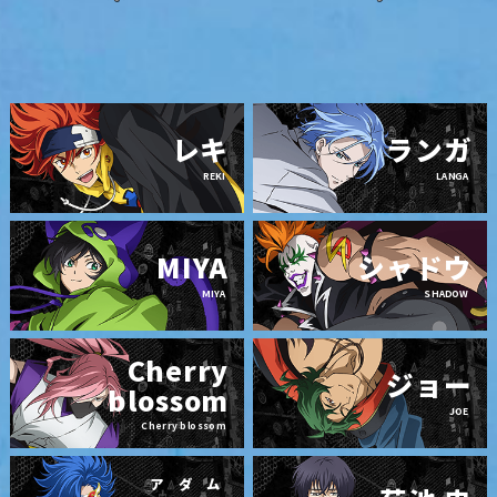
レキ
ランガ
REKI
LANGA
MIYA
シャドウ
MIYA
SHADOW
Cherry
ジョー
blossom
JOE
Cherry blossom
アダム