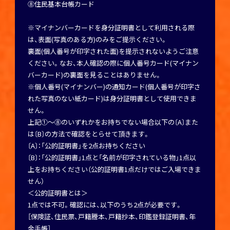
⑧住民基本台帳カード
※マイナンバーカードを身分証明書として利用される際
は、表面(写真のある方)のみをご提示ください。
裏面(個人番号が印字された面)を提示されないようご注意
ください。なお、本人確認の際に個人番号カード(マイナン
バーカード)の裏面を見ることはありません。
※個人番号(マイナンバー)の通知カード(個人番号が印字さ
れた写真のない紙カード)は身分証明書として使用できま
せん。
上記①～⑧のいずれかをお持ちでない場合以下の〔A〕また
は〔B〕の方法で確認をとらせて頂きます。
〔A〕：「公的証明書」を2点お持ちください
〔B〕：「公的証明書」1点と「名前が印字されている物」1点以
上をお持ちください（公的証明書1点だけではご入場できま
せん）
＜公的証明書とは＞
1点では不可。確認には、以下のうち2点が必要です。
［保険証、住民票、戸籍謄本、戸籍抄本、印鑑登録証明書、年
金手帳］