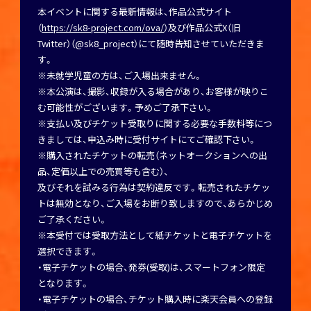
本イベントに関する最新情報は、作品公式サイト
（
https://sk8-project.com/ova/
）及び作品公式X（旧
Twitter）（@sk8_project）にて随時告知させていただきま
す。
※未就学児童の方は、ご入場出来ません。
※本公演は、撮影、収録が入る場合があり、お客様が映りこ
む可能性がございます。予めご了承下さい。
※支払い及びチケット受取りに関する必要な手数料等につ
きましては、申込み時に受付サイトにてご確認下さい。
※購入されたチケットの転売（ネットオークションへの出
品、定価以上での売買等も含む）、
及びそれを試みる行為は契約違反です。転売されたチケッ
トは無効となり、ご入場をお断り致しますので、あらかじめ
ご了承ください。
※本受付では受取方法として紙チケットと電子チケットを
選択できます。
・電子チケットの場合、発券(受取)は、スマートフォン限定
となります。
・電子チケットの場合、チケット購入時に楽天会員への登録