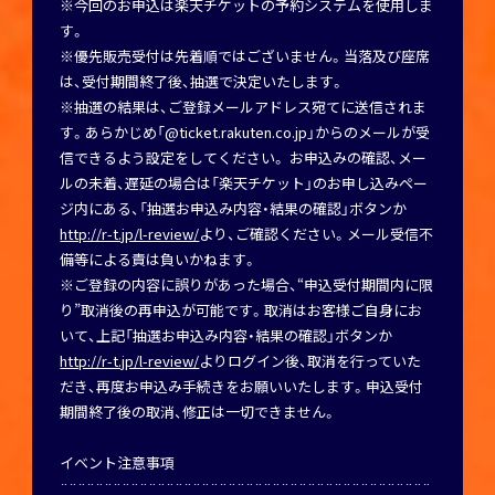
※今回のお申込は楽天チケットの予約システムを使用しま
す。
※優先販売受付は先着順ではございません。当落及び座席
は、受付期間終了後、抽選で決定いたします。
※抽選の結果は、ご登録メールアドレス宛てに送信されま
す。あらかじめ「@ticket.rakuten.co.jp」からのメールが受
信できるよう設定をしてください。 お申込みの確認、メー
ルの未着、遅延の場合は「楽天チケット」のお申し込みペー
ジ内にある、「抽選お申込み内容・結果の確認」ボタンか
http://r-t.jp/l-review/
より、ご確認ください。メール受信不
備等による責は負いかねます。
※ご登録の内容に誤りがあった場合、“申込受付期間内に限
り”取消後の再申込が可能です。取消はお客様ご自身にお
いて、上記「抽選お申込み内容・結果の確認」ボタンか
http://r-t.jp/l-review/
よりログイン後、取消を行っていた
だき、再度お申込み手続きをお願いいたします。申込受付
期間終了後の取消、修正は一切できません。
イベント注意事項
¨¨¨¨¨¨¨¨¨¨¨¨¨¨¨¨¨¨¨¨¨¨¨¨¨¨¨¨¨¨¨¨¨¨¨¨¨¨¨¨¨¨