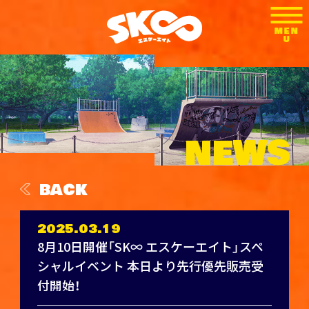
MEN
U
CLOSE
N
E
W
S
BACK
2025.03.19
8月10日開催「SK∞ エスケーエイト」スペ
シャルイベント 本日より先行優先販売受
付開始！