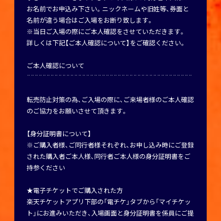
お名前でお申込み下さい。ニックネームや旧姓等、券面と
名前が違う場合はご入場をお断り致します。
※当日ご入場の際にご本人確認をさせていただきます。
詳しくは下記【ご本人確認について】をご確認ください。
ご本人確認について
¨¨¨¨¨¨¨¨¨¨¨¨¨¨¨¨¨¨¨¨¨¨¨¨¨¨¨¨¨¨¨¨¨¨¨¨¨¨¨¨¨¨
転売防止対策の為、ご入場の際に、ご来場者様のご本人確認
のご協力をお願いさせて頂きます。
【身分証明書について】
※ご購入者様、ご同行者様それぞれ、お申し込み時にご登録
された購入者ご本人様、同行者ご本人様の身分証明書をご
持参ください
★電子チケットでご購入された方
楽天チケットアプリ下部の「電チケ」タブから「マイチケッ
ト」にお進みいただき、入場画面と身分証明書を係員にご提